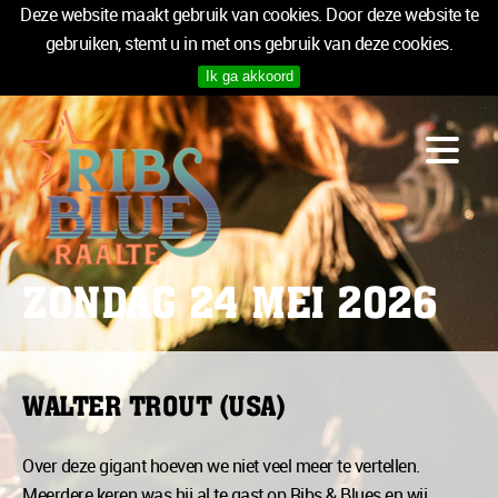
Deze website maakt gebruik van cookies. Door deze website te
gebruiken, stemt u in met ons gebruik van deze cookies.
Ik ga akkoord
PROGRAMMA
LOGIES
INFO
MEDIA
TICKETS
ZONDAG 24 MEI 2026
SPONSOREN
NIEUWSBRIEF
WALTER TROUT (USA)
TICKETS
Over deze gigant hoeven we niet veel meer te vertellen.
Meerdere keren was hij al te gast op Ribs & Blues en wij