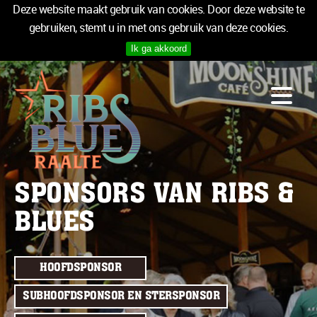
Deze website maakt gebruik van cookies. Door deze website te
gebruiken, stemt u in met ons gebruik van deze cookies.
Ik ga akkoord
PROGRAMMA
LOGIES
INFO
MEDIA
TICKETS
SPONSORS VAN RIBS &
SPONSOREN
BLUES
NIEUWSBRIEF
TICKETS
HOOFDSPONSOR
SUBHOOFDSPONSOR EN STERSPONSOR