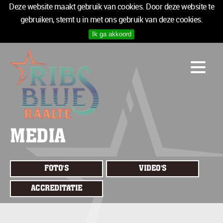
Deze website maakt gebruik van cookies. Door deze website te
gebruiken, stemt u in met ons gebruik van deze cookies.
Ik ga akkoord
PROGRAMMA
LOGIES
INFO
MEDIA
TICKETS
MEDIA
SPONSOREN
NIEUWSBRIEF
FOTO'S
VIDEO'S
TICKETS
ACCREDITATIE