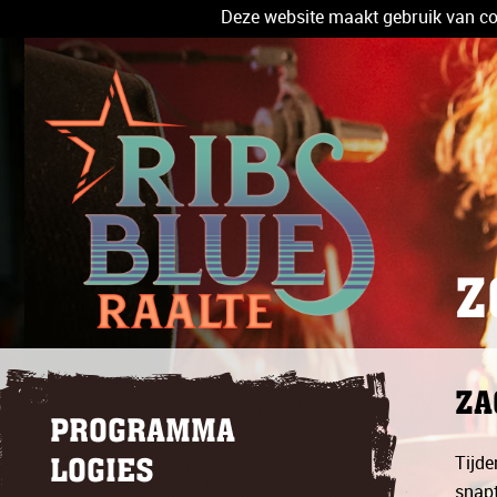
Deze website maakt gebruik van coo
Z
ZA
PROGRAMMA
Tijde
LOGIES
snapt