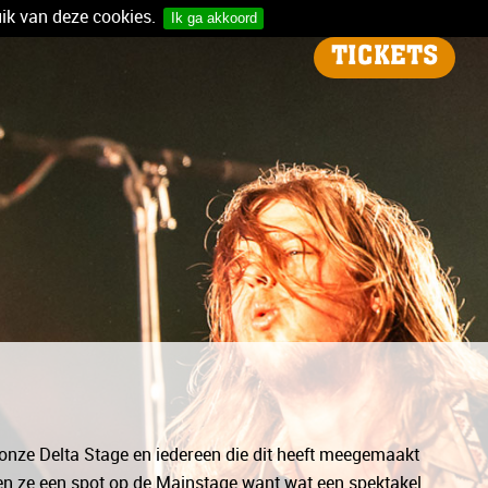
ik van deze cookies.
Ik ga akkoord
TICKETS
p onze Delta Stage en iedereen die dit heeft meegemaakt
gen ze een spot op de Mainstage want wat een spektakel