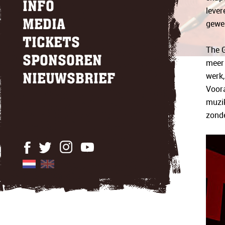
INFO
lever
gewel
MEDIA
TICKETS
The G
SPONSOREN
meer 
werk,
NIEUWSBRIEF
Voora
muzik
zonde