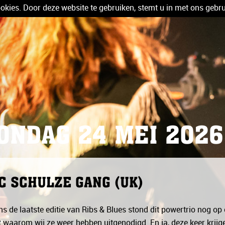
kies. Door deze website te gebruiken, stemt u in met ons gebru
ONDAG 24 MEI 2026
C SCHULZE GANG (UK)
ns de laatste editie van Ribs & Blues stond dit powertrio nog o
 waarom wij ze weer hebben uitgenodigd. En ja, deze keer krij