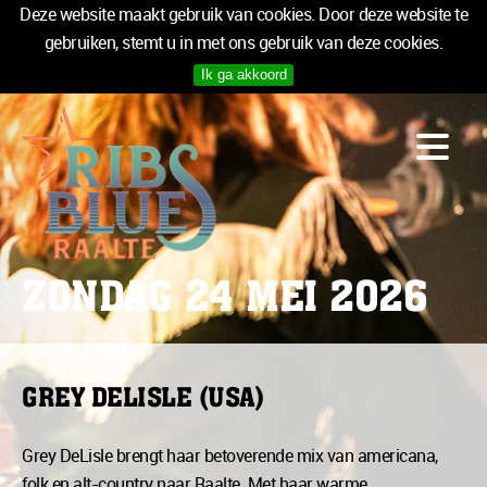
Deze website maakt gebruik van cookies. Door deze website te
gebruiken, stemt u in met ons gebruik van deze cookies.
Ik ga akkoord
PROGRAMMA
LOGIES
INFO
MEDIA
TICKETS
ZONDAG 24 MEI 2026
SPONSOREN
NIEUWSBRIEF
GREY DELISLE (USA)
TICKETS
Grey DeLisle brengt haar betoverende mix van americana,
folk en alt-country naar Raalte. Met haar warme,