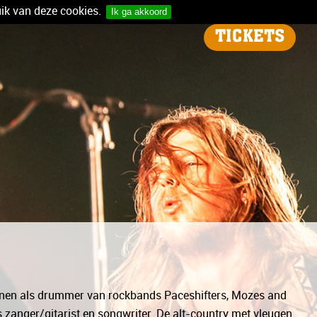
ik van deze cookies.
Ik ga akkoord
TICKETS
kennen als drummer van rockbands Paceshifters, Mozes and
s zanger/gitarist en songwriter. De alt-country met vleugen