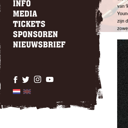
INFO
van 9
Young
MEDIA
zijn 
TICKETS
zowel
SPONSOREN
NIEUWSBRIEF