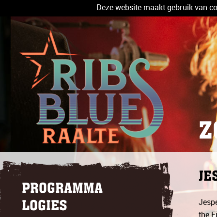
Deze website maakt gebruik van coo
Z
JE
PROGRAMMA
Jespe
LOGIES
the F