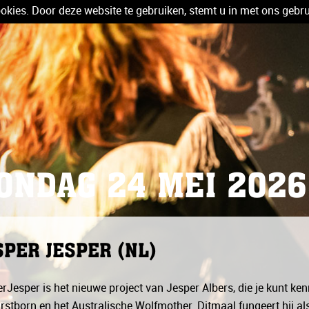
kies. Door deze website te gebruiken, stemt u in met ons gebru
ONDAG 24 MEI 2026
SPER JESPER (NL)
rJesper is het nieuwe project van Jesper Albers, die je kunt 
irstborn en het Australische Wolfmother. Ditmaal fungeert hij al