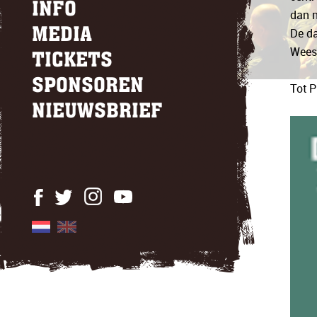
INFO
dan n
De da
MEDIA
Wees 
TICKETS
SPONSOREN
Tot P
NIEUWSBRIEF