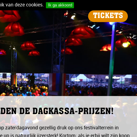
ik van deze cookies.
Ik ga akkoord
TICKETS
LDEN DE DAGKASSA-PRIJZEN!
op zaterdagavond gezellig druk op ons festivalterrein in
p is natuurlijk ijzersterk! Kortom; als je erbij wilt zijn koop