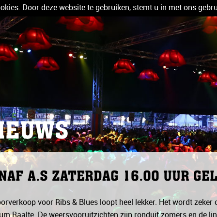
kies. Door deze website te gebruiken, stemt u in met ons gebru
IEUWS
NAF A.S ZATERDAG 16.00 UUR GE
orverkoop voor Ribs & Blues loopt heel lekker. Het wordt zeker 
um Raalte. De weersvooruitzichten zijn ronduit zomers en de line u