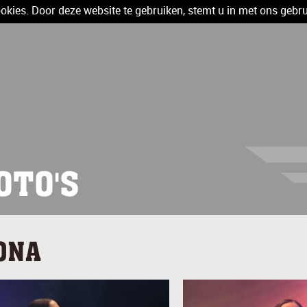
kies. Door deze website te gebruiken, stemt u in met ons gebru
OTO'S
ONA