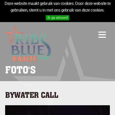
Deze website maakt gebruik van cookies. Door deze website te
gebruiken, stemt u in met ons gebruik van deze cookies.
Ik ga akkoord
PROGRAMMA
LOGIES
INFO
MEDIA
TICKETS
FOTO'S
SPONSOREN
NIEUWSBRIEF
BYWATER CALL
TICKETS