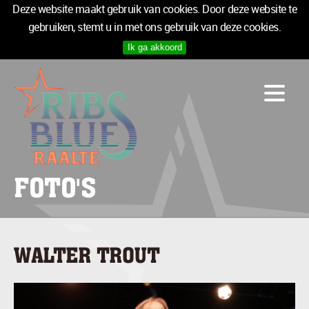
Deze website maakt gebruik van cookies. Door deze website te
gebruiken, stemt u in met ons gebruik van deze cookies.
Ik ga akkoord
PROGRAMMA
LOGIES
INFO
MEDIA
TICKETS
FOTO'S
SPONSOREN
NIEUWSBRIEF
WALTER TROUT
TICKETS