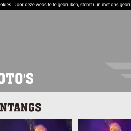
kies. Door deze website te gebruiken, stemt u in met ons gebru
OTO'S
INTANGS