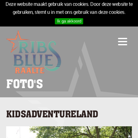
Deze website maakt gebruik van cookies. Door deze website te
gebruiken, stemt u in met ons gebruik van deze cookies.
Ik ga akkoord
PROGRAMMA
LOGIES
INFO
MEDIA
TICKETS
FOTO'S
SPONSOREN
NIEUWSBRIEF
KIDSADVENTURELAND
TICKETS