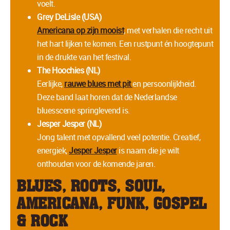
voelt.
Grey DeLisle (USA)
Americana op zijn mooist
, met verhalen die recht uit
het hart lijken te komen. Een rustpunt én hoogtepunt
in de drukte van het festival.
The Hoochies (NL)
Eerlijke,
rauwe blues met pit
en persoonlijkheid.
Deze band laat horen dat de Nederlandse
bluesscene springlevend is.
Jesper Jesper (NL)
Jong talent met opvallend veel potentie. Creatief,
energiek,
Jesper Jesper
is naam die je wilt
onthouden voor de komende jaren.
BLUES, ROOTS, SOUL,
AMERICANA, FUNK, GOSPEL
& ROCK